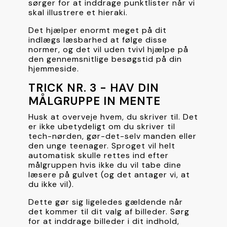
sørger for at inddrage punktlister når vi 
skal illustrere et hieraki.
Det hjælper enormt meget på dit 
indlægs læsbarhed at følge disse 
normer, og det vil uden tvivl hjælpe på 
den gennemsnitlige besøgstid på din 
hjemmeside.
TRICK NR. 3 - HAV DIN 
MÅLGRUPPE IN MENTE
Husk at overveje hvem, du skriver til. Det 
er ikke ubetydeligt om du skriver til 
tech-nørden, gør-det-selv manden eller 
den unge teenager. Sproget vil helt 
automatisk skulle rettes ind efter 
målgruppen hvis ikke du vil tabe dine 
læsere på gulvet (og det antager vi, at 
du ikke vil).
Dette gør sig ligeledes gældende når 
det kommer til dit valg af billeder. Sørg 
for at inddrage billeder i dit indhold, 